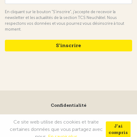
En cliquant sur le bouton "S'inscrire", j'accepte de recevoir la
newsletter et les actualités de la section TCS Neuchâtel. Nous
respectons vos données et vous pourrez vous désinscrire à tout
moment.
Confidentialité
Ce site web utilise des cookies et traite
© Copyright 2025 TCS Neuchâtel. Tous droits
J'ai
réservés. Made by
Alter&Go
certaines données que vous partagez avec
compris
nous.
En savoir plus