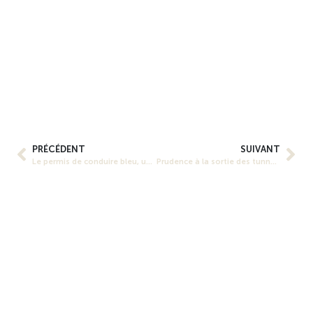
PRÉCÉDENT
SUIVANT
Le permis de conduire bleu, une page tournée en Suisse
Prudence à la sortie des tunnels